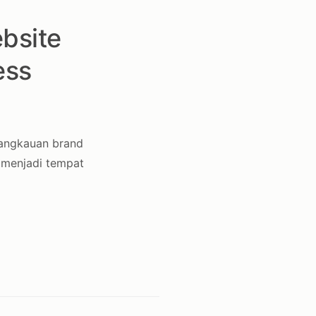
bsite
ess
jangkauan brand
 menjadi tempat