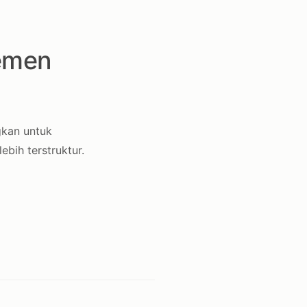
jemen
gkan untuk
bih terstruktur.