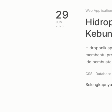
29
Web Application
Hidro
JUN
2026
Kebun
Hidroponik.ap
membantu pros
Ide pembuatan
CSS · Database 
Selengkapny