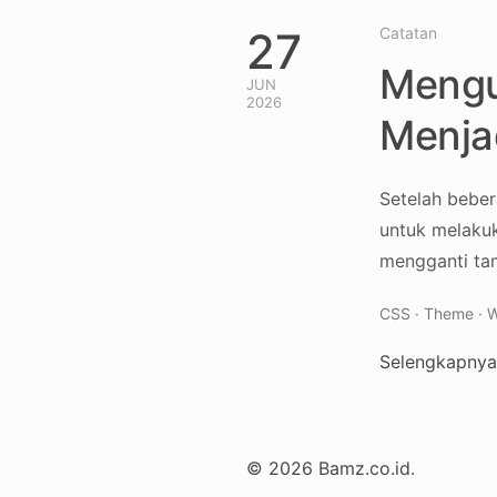
27
Catatan
Mengu
JUN
2026
Menja
Setelah bebe
untuk melakuk
mengganti tam
CSS · Theme · W
Selengkapny
© 2026 Bamz.co.id.