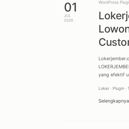
01
WordPress Plug
Loker
JUL
2026
Lowon
Cust
Lokerjember.
LOKERJEMBER y
yang efektif
Loker · Plugin ·
Selengkapny